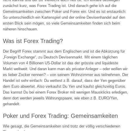
zunächst kurz, was Forex Trading ist. Und danach gehe ich auf die
Gemeinsamkeiten zwischen Poker und Forex ein. Und es ist erstaunlich:
So unterschiedlich ein Kartenspiel und der online Devisenhandel auf den
ersten Blick sein mögen, so viele Gemeinsamkeiten finden sich beim
näheren hinschauen.
Was ist Forex Trading?
Der Begriff Forex stammt aus dem Englischen und ist die Abkürzung für
„Foreign Exchange“, zu Deutsch Devisenmarkt. Mit einem täglichen
Volumen von 4 Billionen US-Dollar ist das der grösste und liquideste
Markt weltweit. Und daran kann man als privater Anleger – oder wollen wir
es lieber Zocker nennen? – von seinem Wohnzimmer aus teilnehmen. Der
Handel ist sehr einfach: Du wettest z.B. darauf, dass der Yen gegenüber
dem Euro abwertet. Also verkaufst Du Yen und kaufst gleichzeitig Euros.
Das kannst Du bei einem Forex Broker mit wenigen Mausklicks erledigen,
denn dort werden jeweils Währungspaare, wie eben z.B. EURO/Yen,
gehandelt.
Poker und Forex Trading: Gemeinsamkeiten
Wie gesagt, die Gemeinsamkeiten sind trotz der völlig verschiedenen