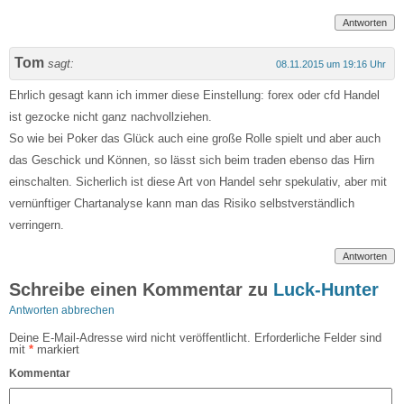
Antworten
Tom
sagt:
08.11.2015 um 19:16 Uhr
Ehrlich gesagt kann ich immer diese Einstellung: forex oder cfd Handel
ist gezocke nicht ganz nachvollziehen.
So wie bei Poker das Glück auch eine große Rolle spielt und aber auch
das Geschick und Können, so lässt sich beim traden ebenso das Hirn
einschalten. Sicherlich ist diese Art von Handel sehr spekulativ, aber mit
vernünftiger Chartanalyse kann man das Risiko selbstverständlich
verringern.
Antworten
Schreibe einen Kommentar zu
Luck-Hunter
Antworten abbrechen
Deine E-Mail-Adresse wird nicht veröffentlicht.
Erforderliche Felder sind
mit
*
markiert
Kommentar