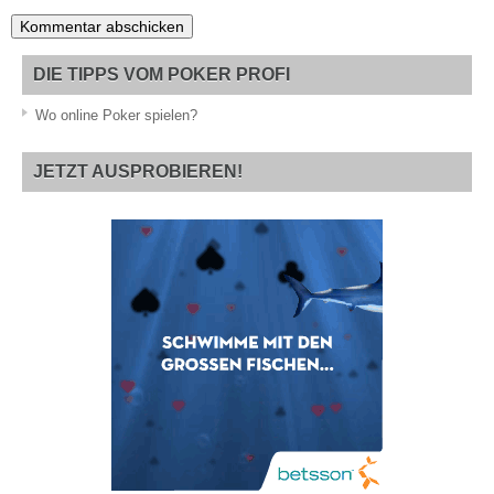
DIE TIPPS VOM POKER PROFI
Wo online Poker spielen?
JETZT AUSPROBIEREN!