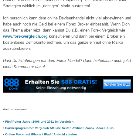
Strategien wirklich im „richtigen“ Markt austesten!
Ich persönlich kann dem online Devisenhandel nicht viel abgewinnen und
habe auch noch nie Geld bei einem Forex Broker einbezahlt. Wenn Dich
das Thema aber reizt, dann kannst Du z.B. einen Forex Vergleich wie
www.forexvergleich.org
konsultieren und dann bei einem Broker ein
kostenloses Demokonto eröffnen, um das ganze einmal ohne Risiko
auszuprobieren.
Hast Du Erfahrungen mit dem Forex Handel? Dann hinterlasse doch jetzt
einen Kommentar dazu!
Auch interessant:
•
Fünf Poker Jahre: 2006 und 2011 im Vergleich
•
Partnerprogramme: Vergleich Affiliate Seiten Affilinet, Zanox, Adcell & Co.
•
Online Poker auf iPhone / iPad / Android spielen