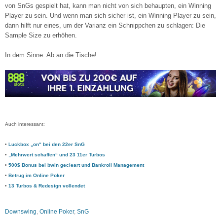
von SnGs gespielt hat, kann man nicht von sich behaupten, ein Winning
Player zu sein. Und wenn man sich sicher ist, ein Winning Player zu sein,
dann hilft nur eines, um der Varianz ein Schnippchen zu schlagen: Die
Sample Size zu erhöhen.
In dem Sinne: Ab an die Tische!
Auch interessant:
•
Luckbox „on“ bei den 22er SnG
•
„Mehrwert schaffen“ und 23 11er Turbos
•
500$ Bonus bei bwin gecleart und Bankroll Management
•
Betrug im Online Poker
•
13 Turbos & Redesign vollendet
Downswing
,
Online Poker
,
SnG