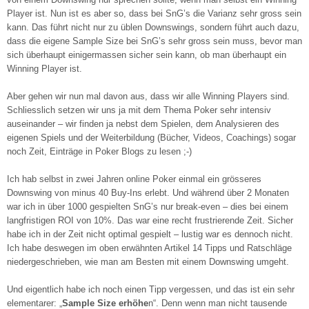
Player ist. Nun ist es aber so, dass bei SnG’s die Varianz sehr gross sein
kann. Das führt nicht nur zu üblen Downswings, sondern führt auch dazu,
dass die eigene Sample Size bei SnG’s sehr gross sein muss, bevor man
sich überhaupt einigermassen sicher sein kann, ob man überhaupt ein
Winning Player ist.
Aber gehen wir nun mal davon aus, dass wir alle Winning Players sind.
Schliesslich setzen wir uns ja mit dem Thema Poker sehr intensiv
auseinander – wir finden ja nebst dem Spielen, dem Analysieren des
eigenen Spiels und der Weiterbildung (Bücher, Videos, Coachings) sogar
noch Zeit, Einträge in Poker Blogs zu lesen ;-)
Ich hab selbst in zwei Jahren online Poker einmal ein grösseres
Downswing von minus 40 Buy-Ins erlebt. Und während über 2 Monaten
war ich in über 1000 gespielten SnG’s nur break-even – dies bei einem
langfristigen ROI von 10%. Das war eine recht frustrierende Zeit. Sicher
habe ich in der Zeit nicht optimal gespielt – lustig war es dennoch nicht.
Ich habe deswegen im oben erwähnten Artikel 14 Tipps und Ratschläge
niedergeschrieben, wie man am Besten mit einem Downswing umgeht.
Und eigentlich habe ich noch einen Tipp vergessen, und das ist ein sehr
elementarer: „
Sample Size erhöhe
n“. Denn wenn man nicht tausende