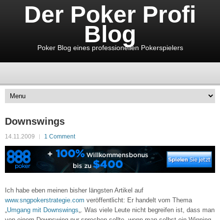
Der Poker Profi
Blog
Poker Blog eines professionellen Pokerspielers
Downswings
14.11.2009
1 Comment
Ich habe eben meinen bisher längsten Artikel auf
www.sngpokerstrategie.com
veröffentlicht: Er handelt vom Thema
„
Umgang mit Downswings
„. Was viele Leute nicht begreifen ist, dass man
von einem Downswing nur sprechen sollte, wenn man selbst ein Winning