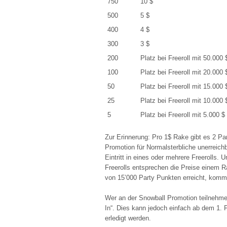
750
10 $
500
5 $
400
4 $
300
3 $
200
Platz bei Freeroll mit 50.000 
100
Platz bei Freeroll mit 20.000 
50
Platz bei Freeroll mit 15.000 
25
Platz bei Freeroll mit 10.000 
5
Platz bei Freeroll mit 5.000 $
Zur Erinnerung: Pro 1$ Rake gibt es 2 P
Promotion für Normalsterbliche unerreich
Eintritt in eines oder mehrere Freerolls. 
Freerolls entsprechen die Preise einem 
von 15’000 Party Punkten erreicht, kom
Wer an der Snowball Promotion teilnehmen
In“. Dies kann jedoch einfach ab dem 1. 
erledigt werden.