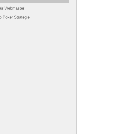
 für Webmaster
o Poker Strategie