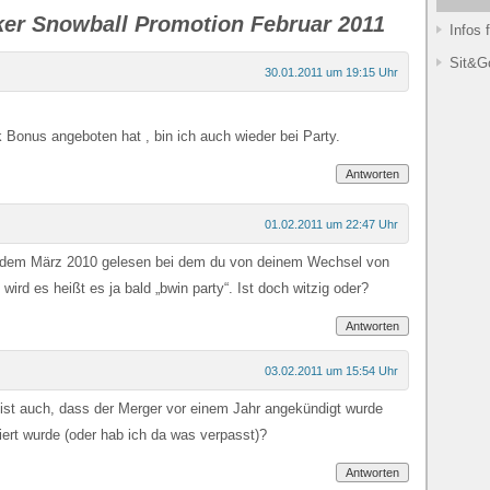
ker Snowball Promotion Februar 2011
Infos
Sit&G
30.01.2011 um 19:15 Uhr
onus angeboten hat , bin ich auch wieder bei Party.
Antworten
01.02.2011 um 22:47 Uhr
us dem März 2010 gelesen bei dem du von deinem Wechsel von
wird es heißt es ja bald „bwin party“. Ist doch witzig oder?
Antworten
03.02.2011 um 15:54 Uhr
ig ist auch, dass der Merger vor einem Jahr angekündigt wurde
ert wurde (oder hab ich da was verpasst)?
Antworten