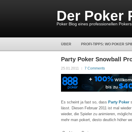
Der Poker 
Poker Blog eines professionellen Pokers
ÜBER
PROFI-TIPPS: WO POKER SP
Party Poker Snowball Pr
25.01.2011
7 Comments
Es scheint ja fast so, dass
Party Poker
s
lässt. Diesen Februar 2011 ist mal wieder
wieder, die Spieler zu animieren, möglich
mehr man pokert, desto deutlich höher we