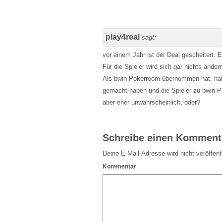
play4real
sagt:
vor einem Jahr ist der Deal gescheitert.
Für die Spieler wird sich gar nichts ände
Als bwin Pokerroom übernommen hat, hat s
gemacht haben und die Spieler zu bwin Po
aber eher unwahrscheinlich, oder?
Schreibe einen Komment
Deine E-Mail-Adresse wird nicht veröffentl
Kommentar