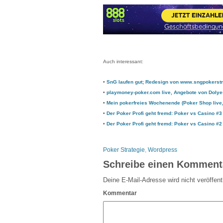
Auch interessant:
•
SnG laufen gut; Redesign von www.sngpokerst
•
playmoney-poker.com live, Angebote von Doly
•
Mein pokerfreies Wochenende (Poker Shop live, 
•
Der Poker Profi geht fremd: Poker vs Casino #3
•
Der Poker Profi geht fremd: Poker vs Casino #2
Poker Strategie
,
Wordpress
Schreibe einen Komment
Deine E-Mail-Adresse wird nicht veröffentl
Kommentar