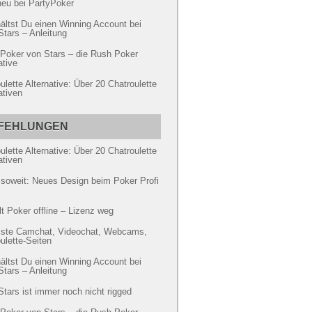
neu bei PartyPoker
ältst Du einen Winning Account bei
tars – Anleitung
Poker von Stars – die Rush Poker
ative
ulette Alternative: Über 20 Chatroulette
ativen
FEHLUNGEN
ulette Alternative: Über 20 Chatroulette
ativen
 soweit: Neues Design beim Poker Profi
ilt Poker offline – Lizenz weg
Liste Camchat, Videochat, Webcams,
ulette-Seiten
ältst Du einen Winning Account bei
tars – Anleitung
tars ist immer noch nicht rigged