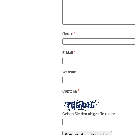
Name
*
E-Mail
*
Website
*
Captcha
Geben Sie den obigen Text ein: