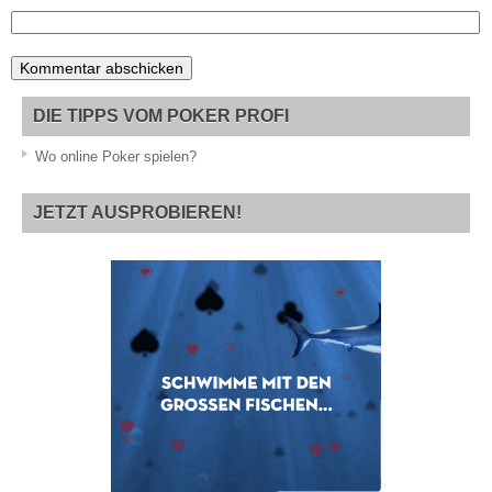
DIE TIPPS VOM POKER PROFI
Wo online Poker spielen?
JETZT AUSPROBIEREN!