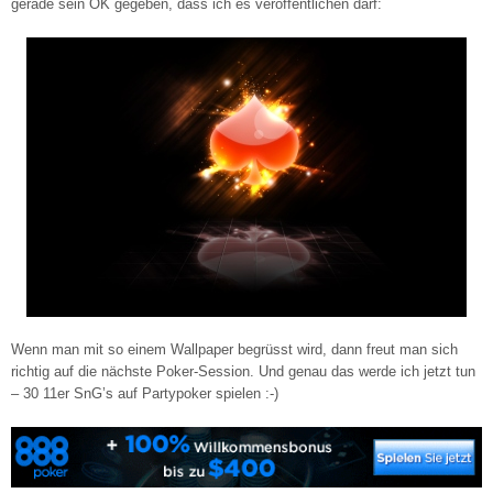
gerade sein OK gegeben, dass ich es veröffentlichen darf:
Wenn man mit so einem Wallpaper begrüsst wird, dann freut man sich
richtig auf die nächste Poker-Session. Und genau das werde ich jetzt tun
– 30 11er SnG’s auf Partypoker spielen :-)