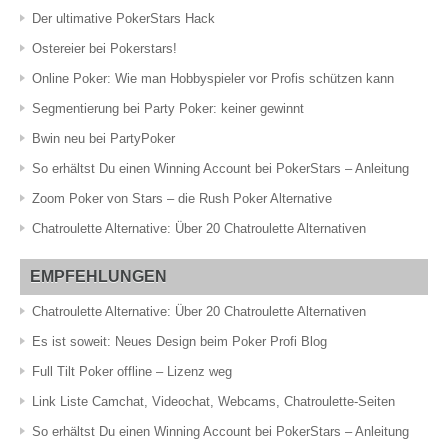
Der ultimative PokerStars Hack
Ostereier bei Pokerstars!
Online Poker: Wie man Hobbyspieler vor Profis schützen kann
Segmentierung bei Party Poker: keiner gewinnt
Bwin neu bei PartyPoker
So erhältst Du einen Winning Account bei PokerStars – Anleitung
Zoom Poker von Stars – die Rush Poker Alternative
Chatroulette Alternative: Über 20 Chatroulette Alternativen
EMPFEHLUNGEN
Chatroulette Alternative: Über 20 Chatroulette Alternativen
Es ist soweit: Neues Design beim Poker Profi Blog
Full Tilt Poker offline – Lizenz weg
Link Liste Camchat, Videochat, Webcams, Chatroulette-Seiten
So erhältst Du einen Winning Account bei PokerStars – Anleitung