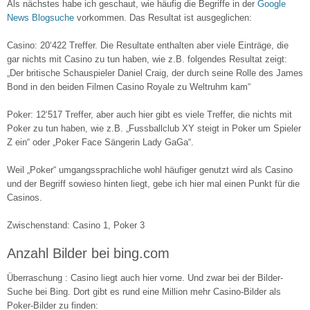
Als nächstes habe ich geschaut, wie häufig die Begriffe in der
Google
News Blogsuche
vorkommen. Das Resultat ist ausgeglichen:
Casino: 20‘422 Treffer. Die Resultate enthalten aber viele Einträge, die
gar nichts mit Casino zu tun haben, wie z.B. folgendes Resultat zeigt:
„Der britische Schauspieler Daniel Craig, der durch seine Rolle des James
Bond in den beiden Filmen Casino Royale zu Weltruhm kam“
Poker: 12‘517 Treffer, aber auch hier gibt es viele Treffer, die nichts mit
Poker zu tun haben, wie z.B. „Fussballclub XY steigt in Poker um Spieler
Z ein“ oder „Poker Face Sängerin Lady GaGa“.
Weil „Poker“ umgangssprachliche wohl häufiger genutzt wird als Casino
und der Begriff sowieso hinten liegt, gebe ich hier mal einen Punkt für die
Casinos.
Zwischenstand: Casino 1, Poker 3
Anzahl Bilder bei bing.com
Überraschung : Casino liegt auch hier vorne. Und zwar bei der Bilder-
Suche bei Bing. Dort gibt es rund eine Million mehr Casino-Bilder als
Poker-Bilder zu finden: