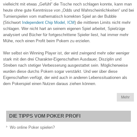
vielleicht mit etwas „Gefühl“ die Tische noch schlagen konnte, kann man
heute ohne gute Kenntnisse von „Odds und Wahrscheinlichkeiten“ und bei
Turnierspielen vom mathematisch korrekten Spiel an der Bubble
(Stichwort
Independent Chip Model, ICM
) die mittleren Limits nicht mehr
schlagen. Wer nicht hart an seinem eigenen Spiel arbeitet, Spielzüge
analysiert und Bücher für fortgeschrittene Spieler liest, hat immer mehr
Mühe, noch einen Profit beim Pokern zu erzielen.
Wer selbst ein Winning Player ist, der wird zwingend mehr oder weniger
stark mit den drei Charakter-Eigenschaften Ausdauer, Disziplin und
Streben nach stetiger Verbesserung ausgestattet sein. Möglicherweise
wurden diese durchs Pokern sogar verstärkt. Und wer über diese
Eigenschaften verfügt, der wird auch in anderen Lebenssituationen als
dem Pokerspiel einen Nutzen daraus ziehen können.
Mehr
DIE TIPPS VOM POKER PROFI
Wo online Poker spielen?