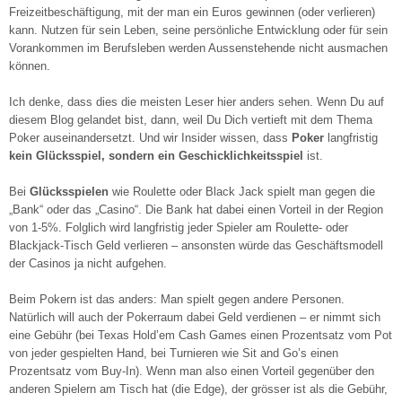
Freizeitbeschäftigung, mit der man ein Euros gewinnen (oder verlieren)
kann. Nutzen für sein Leben, seine persönliche Entwicklung oder für sein
Vorankommen im Berufsleben werden Aussenstehende nicht ausmachen
können.
Ich denke, dass dies die meisten Leser hier anders sehen. Wenn Du auf
diesem Blog gelandet bist, dann, weil Du Dich vertieft mit dem Thema
Poker auseinandersetzt. Und wir Insider wissen, dass
Poker
langfristig
kein Glücksspiel, sondern ein Geschicklichkeitsspiel
ist.
Bei
Glücksspielen
wie Roulette oder Black Jack spielt man gegen die
„Bank“ oder das „Casino“. Die Bank hat dabei einen Vorteil in der Region
von 1-5%. Folglich wird langfristig jeder Spieler am Roulette- oder
Blackjack-Tisch Geld verlieren – ansonsten würde das Geschäftsmodell
der Casinos ja nicht aufgehen.
Beim Pokern ist das anders: Man spielt gegen andere Personen.
Natürlich will auch der Pokerraum dabei Geld verdienen – er nimmt sich
eine Gebühr (bei Texas Hold’em Cash Games einen Prozentsatz vom Pot
von jeder gespielten Hand, bei Turnieren wie Sit and Go’s einen
Prozentsatz vom Buy-In). Wenn man also einen Vorteil gegenüber den
anderen Spielern am Tisch hat (die Edge), der grösser ist als die Gebühr,