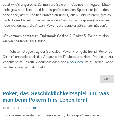
Jetzt wird’s ungerecht: Da man als Spieler in Casinos mit legalen Mitteln
nicht gewinnen kann, und ich als professionellen Spieler nur jemanden
bezeichne, der mit seiner Profession (Beruf) auch Geld verdient, gibt es
nach dieser Definition keinen einzigen Casino-Berufsspieler (was es mir
nebenbei erspart, die Anzahl Poker-Berufsspieler zählen zu müssen).
Wir kommen somit zum
Endstand: Casino 2, Poker 5.
Poker ist also
weltweit beliebter als Casino.
Im nächsten Blogbeitrag der Serie „Der Poker Profi geht fremd: Poker vs.
Casino“ analysiere ich die Varianz beim Roulette und ziehe Parallelen zur
Varianz beim Pokern.
Abonniere doch den
RSS-Feed
um zu sehen, wann
der Teil 2 live geht! Auf bald!
Mehr
Poker, das Geschicklichkeitsspiel und was
man beim Pokern fürs Leben lernt
13.01.2010
1 Comment
Für Aussenstehende mag Poker nur ein „Glücksspiel“ sein, eine