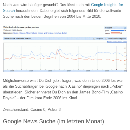
Nach was wird häufiger gesucht? Das lässt sich mit
Google Insights for
Search
herausfinden. Dabei ergibt sich folgendes Bild für die weltweite
Suche nach den beiden Begriffen von 2004 bis Mitte 2010:
Möglicherweise wirst Du Dich jetzt fragen, was denn Ende 2006 los war,
als die Suchabfragen bei Google nach „Casino“ diejenigen nach „Poker“
überstiegen. Sicher erinnerst Du Dich an den James Bond-Film „Casino
Royale“ – der Film kam Ende 2006 ins Kino!
Zwischenstand: Casino 0, Poker 3
Google News Suche (im letzten Monat)