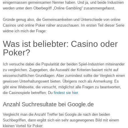
einigermassen gemeinsamen Nenner haben. Und ja, und beide Industrien
werden unter dem Oberbegriff „Online Gambling“ zusammengefasst.
Gründe genug also, die Gemeinsamkeiten und Unterschiede von online
Casinos und online Poker näher anzuschauen. Im ersten Teil dieser Serie
widme ich mich der Frage:
Was ist beliebter: Casino oder
Poker?
Ich versuche dabei die Popularität der beiden Spiel-Industrien miteinander
zu vergleichen. Zugegeben, die Auswahl der Kriterien basiert nicht auf
wissenschaftlichen Grundlagen. Aber zumindest sollte der Vergleich einen
gewissen Unterhaltungswert bieten. Übrigens noch als Anmerkung: Es
gibt eine Webseite, die versucht, möglichst alle Fragen zu beantworten,
die Casinospiele betreffen; Du
findest sie hier
.
Anzahl Suchresultate bei Google.de
Vergleicht man die Anzahl Treffer bei Google.de nach den beiden
Suchbegriffen, dann ergibt sich ein sehr ausgewogenes Bild mit einem
kleinen Vorteil für Poker: