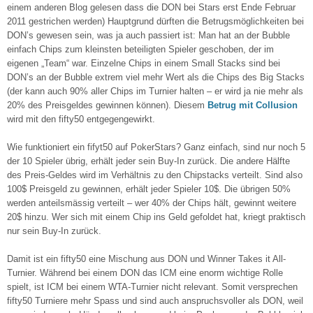
einem anderen Blog gelesen dass die DON bei Stars erst Ende Februar
2011 gestrichen werden) Hauptgrund dürften die Betrugsmöglichkeiten bei
DON’s gewesen sein, was ja auch passiert ist: Man hat an der Bubble
einfach Chips zum kleinsten beteiligten Spieler geschoben, der im
eigenen „Team“ war. Einzelne Chips in einem Small Stacks sind bei
DON’s an der Bubble extrem viel mehr Wert als die Chips des Big Stacks
(der kann auch 90% aller Chips im Turnier halten – er wird ja nie mehr als
20% des Preisgeldes gewinnen können). Diesem
Betrug mit Collusion
wird mit den fifty50 entgegengewirkt.
Wie funktioniert ein fifyt50 auf PokerStars? Ganz einfach, sind nur noch 5
der 10 Spieler übrig, erhält jeder sein Buy-In zurück. Die andere Hälfte
des Preis-Geldes wird im Verhältnis zu den Chipstacks verteilt. Sind also
100$ Preisgeld zu gewinnen, erhält jeder Spieler 10$. Die übrigen 50%
werden anteilsmässig verteilt – wer 40% der Chips hält, gewinnt weitere
20$ hinzu. Wer sich mit einem Chip ins Geld gefoldet hat, kriegt praktisch
nur sein Buy-In zurück.
Damit ist ein fifty50 eine Mischung aus DON und Winner Takes it All-
Turnier. Während bei einem DON das ICM eine enorm wichtige Rolle
spielt, ist ICM bei einem WTA-Turnier nicht relevant. Somit versprechen
fifty50 Turniere mehr Spass und sind auch anspruchsvoller als DON, weil