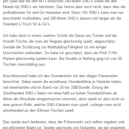
pro Spiel war bei den MTT-ähnlichen 180-Mann SNG’s sowie bei den
Heads-Up SNG’s am höchsten. Das heisst aber noch nicht, dass dies die
profitablesten Sit and Go Varianten sind. Denn: HU SNG’s kann man nur
beschränkt mulittablen, und 180-Mann SNG’s dauern viel länger als die
Standard 1-Tisch Sit & Go’s.
Ich habe dann in einem zweiten Schritt die Dauer pro Turnier und die
Anzahl Tische, die man als Regular gleichzeitig spielt, abgeschätzt.
Gerade die Schätzung zur Mulittabling-Fähigkeit ist mit einiger
Unsicherheit verbunden. So habe ich geschätzt, dass ein Profi 3 HU-
Partien gleichzeitig spielen kann. Bei Double or Nothing ging ich von 20
Tischen masstabling aus.
Anschliessend habe ich den Stundenlohn mit den obigen Parametern
berechnet. Dabei waren die erzielbaren Stundenlöhne je Variante relativ
nah beieinander und im Band von 25 bis 33$/Stunde. Einzig die
Shorthanded SNG’s fielen mit etwa halb so hohen Stundenlöhnen ab.
Wenn die Resultate einigermassen stimmen, dann spielt es also nicht so
eine grosse Rolle, welche SNG-Variante man spielt, solange man nicht
shorthanded an den 5/6max-Tischen spielt
.
Das würde auch bedeuten, dass der Pokermarkt sich selbst reguliert und
ein effizienter Markt ist: Spieler wechseln von Varianten, wo der erwartete