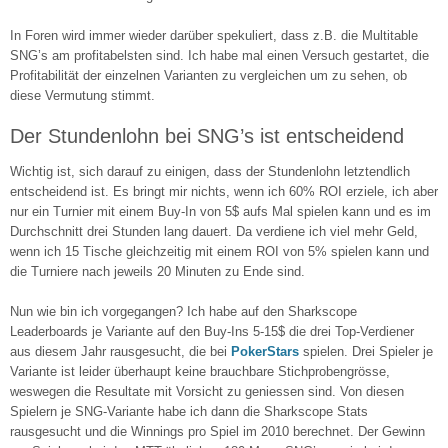
In Foren wird immer wieder darüber spekuliert, dass z.B. die Multitable
SNG’s am profitabelsten sind. Ich habe mal einen Versuch gestartet, die
Profitabilität der einzelnen Varianten zu vergleichen um zu sehen, ob
diese Vermutung stimmt.
Der Stundenlohn bei SNG’s ist entscheidend
Wichtig ist, sich darauf zu einigen, dass der Stundenlohn letztendlich
entscheidend ist. Es bringt mir nichts, wenn ich 60% ROI erziele, ich aber
nur ein Turnier mit einem Buy-In von 5$ aufs Mal spielen kann und es im
Durchschnitt drei Stunden lang dauert. Da verdiene ich viel mehr Geld,
wenn ich 15 Tische gleichzeitig mit einem ROI von 5% spielen kann und
die Turniere nach jeweils 20 Minuten zu Ende sind.
Nun wie bin ich vorgegangen? Ich habe auf den Sharkscope
Leaderboards je Variante auf den Buy-Ins 5-15$ die drei Top-Verdiener
aus diesem Jahr rausgesucht, die bei
PokerStars
spielen. Drei Spieler je
Variante ist leider überhaupt keine brauchbare Stichprobengrösse,
weswegen die Resultate mit Vorsicht zu geniessen sind. Von diesen
Spielern je SNG-Variante habe ich dann die Sharkscope Stats
rausgesucht und die Winnings pro Spiel im 2010 berechnet. Der Gewinn