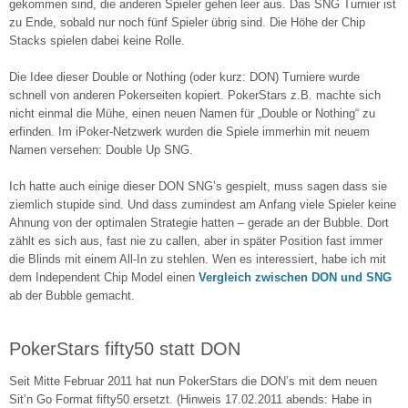
gekommen sind, die anderen Spieler gehen leer aus. Das SNG Turnier ist
zu Ende, sobald nur noch fünf Spieler übrig sind. Die Höhe der Chip
Stacks spielen dabei keine Rolle.
Die Idee dieser Double or Nothing (oder kurz: DON) Turniere wurde
schnell von anderen Pokerseiten kopiert. PokerStars z.B. machte sich
nicht einmal die Mühe, einen neuen Namen für „Double or Nothing“ zu
erfinden. Im iPoker-Netzwerk wurden die Spiele immerhin mit neuem
Namen versehen: Double Up SNG.
Ich hatte auch einige dieser DON SNG’s gespielt, muss sagen dass sie
ziemlich stupide sind. Und dass zumindest am Anfang viele Spieler keine
Ahnung von der optimalen Strategie hatten – gerade an der Bubble. Dort
zählt es sich aus, fast nie zu callen, aber in später Position fast immer
die Blinds mit einem All-In zu stehlen. Wen es interessiert, habe ich mit
dem Independent Chip Model einen
Vergleich zwischen DON und SNG
ab der Bubble gemacht.
PokerStars fifty50 statt DON
Seit Mitte Februar 2011 hat nun PokerStars die DON’s mit dem neuen
Sit’n Go Format fifty50 ersetzt. (Hinweis 17.02.2011 abends: Habe in