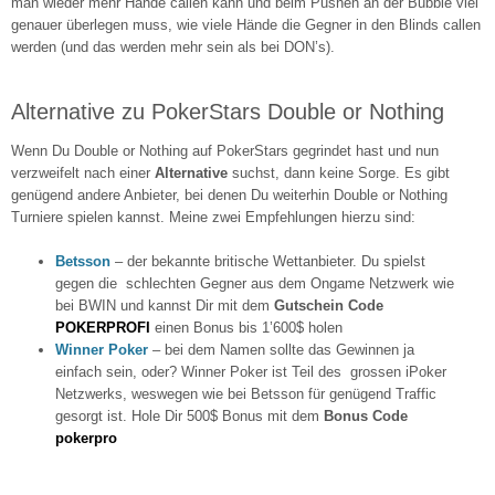
man wieder mehr Hände callen kann und beim Pushen an der Bubble viel
genauer überlegen muss, wie viele Hände die Gegner in den Blinds callen
werden (und das werden mehr sein als bei DON’s).
Alternative zu PokerStars Double or Nothing
Wenn Du Double or Nothing auf PokerStars gegrindet hast und nun
verzweifelt nach einer
Alternative
suchst, dann keine Sorge. Es gibt
genügend andere Anbieter, bei denen Du weiterhin Double or Nothing
Turniere spielen kannst. Meine zwei Empfehlungen hierzu sind:
Betsson
– der bekannte britische Wettanbieter. Du spielst
gegen die schlechten Gegner aus dem Ongame Netzwerk wie
bei BWIN und kannst Dir mit dem
Gutschein Code
POKERPROFI
einen Bonus bis 1’600$ holen
Winner Poker
– bei dem Namen sollte das Gewinnen ja
einfach sein, oder? Winner Poker ist Teil des grossen iPoker
Netzwerks, weswegen wie bei Betsson für genügend Traffic
gesorgt ist. Hole Dir 500$ Bonus mit dem
Bonus Code
pokerpro