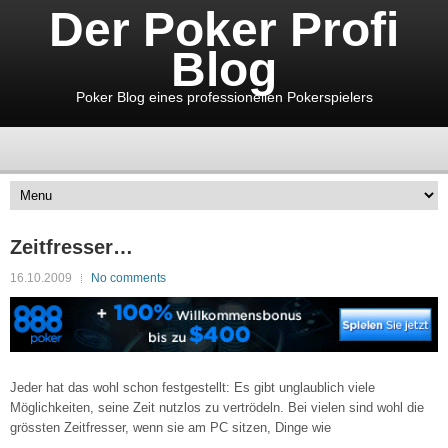
Der Poker Profi
Blog
Poker Blog eines professionellen Pokerspielers
Zeitfresser…
16.10.2009
No comments
Jeder hat das wohl schon festgestellt: Es gibt unglaublich viele
Möglichkeiten, seine Zeit nutzlos zu vertrödeln. Bei vielen sind wohl die
grössten Zeitfresser, wenn sie am PC sitzen, Dinge wie