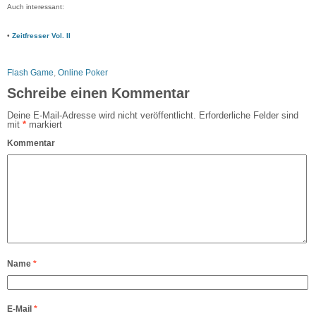
Auch interessant:
•
Zeitfresser Vol. II
Flash Game
,
Online Poker
Schreibe einen Kommentar
Deine E-Mail-Adresse wird nicht veröffentlicht.
Erforderliche Felder sind
mit
*
markiert
Kommentar
Name
*
E-Mail
*