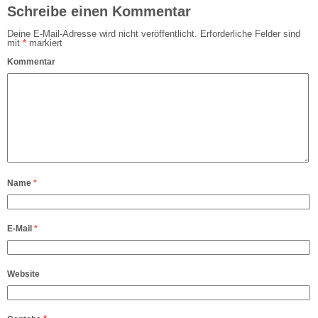
Schreibe einen Kommentar
Deine E-Mail-Adresse wird nicht veröffentlicht.
Erforderliche Felder sind
mit
*
markiert
Kommentar
Name
*
E-Mail
*
Website