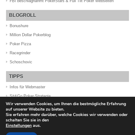
FBI beschlagnahmt PokerStars & Full Tilt Poker Webseiten
BLOGROLL
Bonushure
Million Dollar Pokerblog
Poker Pizza
Racegrinder
Schoschovic
TIPPS
Infos für Webmaster
Sit&Go Poker Strategie
Wir verwenden Cookies, um Ihnen die bestmögliche Erfahrung
auf unserer Website zu bieten.
Sie erfahren mehr darüber, welche Cookies wir verwenden oder
schalten Sie sie in den
© 2009-2026 DerPokerProfi.com • 18+ • Glücksspiel kann süchtig
machen • Spiele mit Verantwortung • AGBs der Anbieter gelten
Einstellungen
aus.
Powered by
WordPress