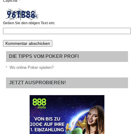
*
Captcha
Geben Sie den obigen Text ein:
DIE TIPPS VOM POKER PROFI
Wo online Poker spielen?
JETZT AUSPROBIEREN!