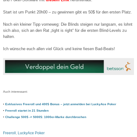
Start ist um Punkt 20h00 – zu gewinnen gibt es 50$ für den ersten Platz.
Noch ein kleiner Tipp vorneweg: Die Blinds steigen nur langsam, es lohnt
sich also, sich an den Rat „tight is right“ für die ersten Blind-Levels zu
halten.
Ich wünsche euch allen viel Glück und keine fiesen Bad-Beats!
Auch interessant:
•
Exklusives Freeroll und 400$ Bonus – jetzt anmelden bei LuckyAce Poker
•
Freeroll startet in 21 Stunden
•
Challenge 500$ -> 5000$: 1000er-Marke durchbrochen
Freeroll
,
LuckyAce Poker