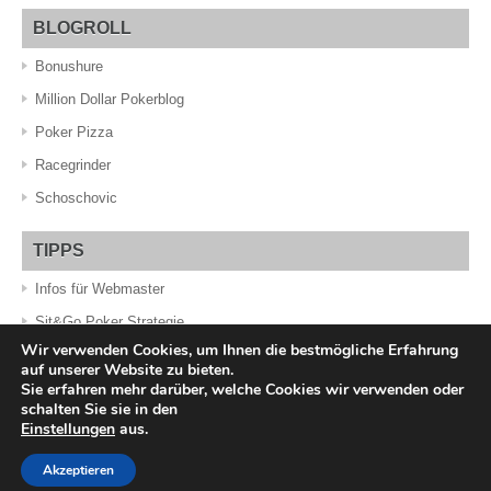
BLOGROLL
Bonushure
Million Dollar Pokerblog
Poker Pizza
Racegrinder
Schoschovic
TIPPS
Infos für Webmaster
Sit&Go Poker Strategie
Wir verwenden Cookies, um Ihnen die bestmögliche Erfahrung
auf unserer Website zu bieten.
Sie erfahren mehr darüber, welche Cookies wir verwenden oder
schalten Sie sie in den
© 2009-2026 DerPokerProfi.com • 18+ • Glücksspiel kann süchtig
machen • Spiele mit Verantwortung • AGBs der Anbieter gelten
Einstellungen
aus.
Powered by
WordPress
Akzeptieren