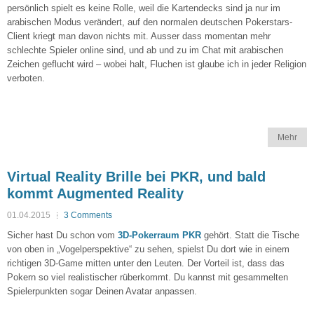
persönlich spielt es keine Rolle, weil die Kartendecks sind ja nur im
arabischen Modus verändert, auf den normalen deutschen Pokerstars-
Client kriegt man davon nichts mit. Ausser dass momentan mehr
schlechte Spieler online sind, und ab und zu im Chat mit arabischen
Zeichen geflucht wird – wobei halt, Fluchen ist glaube ich in jeder Religion
verboten.
Mehr
Virtual Reality Brille bei PKR, und bald
kommt Augmented Reality
01.04.2015
3 Comments
Sicher hast Du schon vom
3D-Pokerraum PKR
gehört. Statt die Tische
von oben in „Vogelperspektive“ zu sehen, spielst Du dort wie in einem
richtigen 3D-Game mitten unter den Leuten. Der Vorteil ist, dass das
Pokern so viel realistischer rüberkommt. Du kannst mit gesammelten
Spielerpunkten sogar Deinen Avatar anpassen.