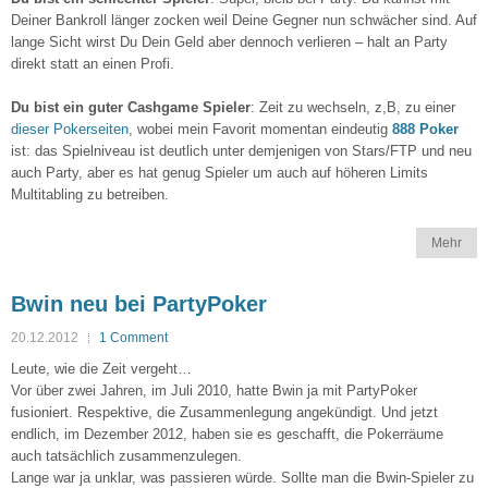
Deiner Bankroll länger zocken weil Deine Gegner nun schwächer sind. Auf
lange Sicht wirst Du Dein Geld aber dennoch verlieren – halt an Party
direkt statt an einen Profi.
Du bist ein guter Cashgame Spieler
: Zeit zu wechseln, z,B, zu einer
dieser Pokerseiten
, wobei mein Favorit momentan eindeutig
888 Poker
ist: das Spielniveau ist deutlich unter demjenigen von Stars/FTP und neu
auch Party, aber es hat genug Spieler um auch auf höheren Limits
Multitabling zu betreiben.
Mehr
Bwin neu bei PartyPoker
20.12.2012
1 Comment
Leute, wie die Zeit vergeht…
Vor über zwei Jahren, im Juli 2010, hatte Bwin ja mit PartyPoker
fusioniert. Respektive, die Zusammenlegung angekündigt. Und jetzt
endlich, im Dezember 2012, haben sie es geschafft, die Pokerräume
auch tatsächlich zusammenzulegen.
Lange war ja unklar, was passieren würde. Sollte man die Bwin-Spieler zu