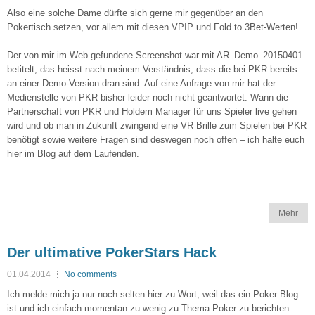
Also eine solche Dame dürfte sich gerne mir gegenüber an den
Pokertisch setzen, vor allem mit diesen VPIP und Fold to 3Bet-Werten!
Der von mir im Web gefundene Screenshot war mit AR_Demo_20150401
betitelt, das heisst nach meinem Verständnis, dass die bei PKR bereits
an einer Demo-Version dran sind. Auf eine Anfrage von mir hat der
Medienstelle von PKR bisher leider noch nicht geantwortet. Wann die
Partnerschaft von PKR und Holdem Manager für uns Spieler live gehen
wird und ob man in Zukunft zwingend eine VR Brille zum Spielen bei PKR
benötigt sowie weitere Fragen sind deswegen noch offen – ich halte euch
hier im Blog auf dem Laufenden.
Mehr
Der ultimative PokerStars Hack
01.04.2014
No comments
Ich melde mich ja nur noch selten hier zu Wort, weil das ein Poker Blog
ist und ich einfach momentan zu wenig zu Thema Poker zu berichten