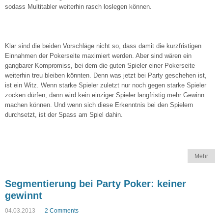
sodass Multitabler weiterhin rasch loslegen können.
Klar sind die beiden Vorschläge nicht so, dass damit die kurzfristigen
Einnahmen der Pokerseite maximiert werden. Aber sind wären ein
gangbarer Kompromiss, bei dem die guten Spieler einer Pokerseite
weiterhin treu bleiben könnten. Denn was jetzt bei Party geschehen ist,
ist ein Witz. Wenn starke Spieler zuletzt nur noch gegen starke Spieler
zocken dürfen, dann wird kein einziger Spieler langfristig mehr Gewinn
machen können. Und wenn sich diese Erkenntnis bei den Spielern
durchsetzt, ist der Spass am Spiel dahin.
Mehr
Segmentierung bei Party Poker: keiner
gewinnt
04.03.2013
2 Comments