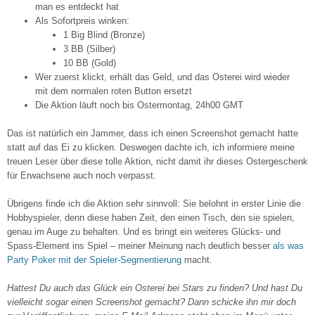
man es entdeckt hat
Als Sofortpreis winken:
1 Big Blind (Bronze)
3 BB (Silber)
10 BB (Gold)
Wer zuerst klickt, erhält das Geld, und das Osterei wird wieder
mit dem normalen roten Button ersetzt
Die Aktion läuft noch bis Ostermontag, 24h00 GMT
Das ist natürlich ein Jammer, dass ich einen Screenshot gemacht hatte
statt auf das Ei zu klicken. Deswegen dachte ich, ich informiere meine
treuen Leser über diese tolle Aktion, nicht damit ihr dieses Ostergeschenk
für Erwachsene auch noch verpasst.
Übrigens finde ich die Aktion sehr sinnvoll: Sie belohnt in erster Linie die
Hobbyspieler, denn diese haben Zeit, den einen Tisch, den sie spielen,
genau im Auge zu behalten. Und es bringt ein weiteres Glücks- und
Spass-Element ins Spiel – meiner Meinung nach deutlich besser
als was
Party Poker mit der Spieler-Segmentierung
macht.
Hattest Du auch das Glück ein Osterei bei Stars zu finden? Und hast Du
vielleicht sogar einen Screenshot gemacht? Dann schicke ihn mir doch