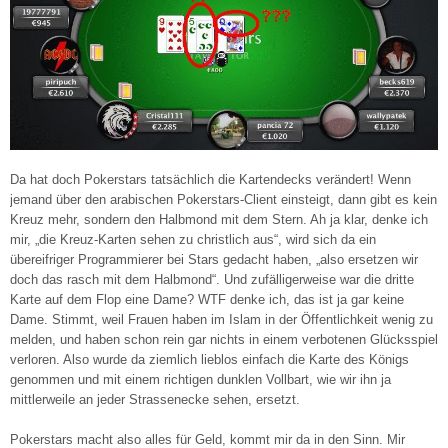
Da hat doch Pokerstars tatsächlich die Kartendecks verändert! Wenn
jemand über den arabischen Pokerstars-Client einsteigt, dann gibt es kein
Kreuz mehr, sondern den Halbmond mit dem Stern. Ah ja klar, denke ich
mir, „die Kreuz-Karten sehen zu christlich aus“, wird sich da ein
übereifriger Programmierer bei Stars gedacht haben, „also ersetzen wir
doch das rasch mit dem Halbmond“. Und zufälligerweise war die dritte
Karte auf dem Flop eine Dame? WTF denke ich, das ist ja gar keine
Dame. Stimmt, weil Frauen haben im Islam in der Öffentlichkeit wenig zu
melden, und haben schon rein gar nichts in einem verbotenen Glücksspiel
verloren. Also wurde da ziemlich lieblos einfach die Karte des Königs
genommen und mit einem richtigen dunklen Vollbart, wie wir ihn ja
mittlerweile an jeder Strassenecke sehen, ersetzt.
Pokerstars macht also alles für Geld, kommt mir da in den Sinn. Mir