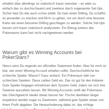
erhalten (das allerdings ist statistisch kaum messbar – es wäre zu
einfach das zu durchschauen) und zweitens durch sogenannte Set-Ups.
Sicher hast Du das auch schon erlebt: Du hast einen Drilling, Du schaffst
es jemanden zu stacken und All-In zu gehen, nur um durch eine bessere
Karte wie einen besseren Drilling geschlagen zu werden. Solche Set-Ups
lassen sich kaum statistisch analysieren. Ein Betrug seitens des
Pokerraums kann fast nicht nachgewiesen werden.
Warum gibt es Winning Accounts bei
PokerStars?
Hierzu wirst Du nirgends ein offizielles Statement finden. Aber für mich ist
klar, wer einen Winning Account erhalten sollte: Durchschnittliche bis
schlechte Spieler. Warum? Ganz einfach: Ein Pokerraum lebt von
schlechten Spielern. Diese zahlen Geld ein. Das ist gut für den Anbieter.
Gute Spieler hingegen entnehmen dem System Geld, indem sie sich ihre
Gewinne auszahlen lassen. Mit Winning Accounts stellt der Pokerraum
das Gleichgewicht wieder etwas besser her: Fische überleben länger
respektive werden sogar zu Gewinnern, während gute Spieler etwas von
ihrem Profit abgeben. Die Herausforderung dabei ist, das richtige