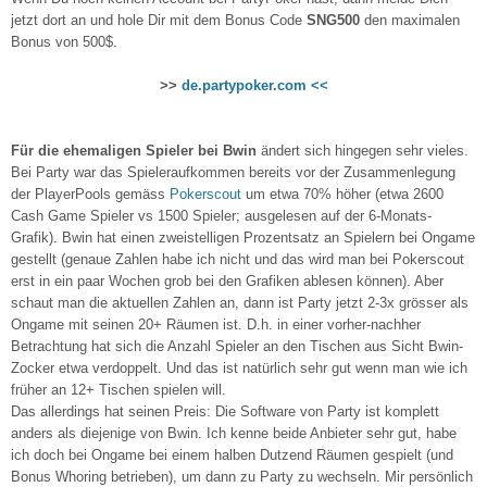
jetzt dort an und hole Dir mit dem Bonus Code
SNG500
den maximalen
Bonus von 500$.
>>
de.partypoker.com <<
Für die ehemaligen Spieler bei Bwin
ändert sich hingegen sehr vieles.
Bei Party war das Spieleraufkommen bereits vor der Zusammenlegung
der PlayerPools gemäss
Pokerscout
um etwa 70% höher (etwa 2600
Cash Game Spieler vs 1500 Spieler; ausgelesen auf der 6-Monats-
Grafik). Bwin hat einen zweistelligen Prozentsatz an Spielern bei Ongame
gestellt (genaue Zahlen habe ich nicht und das wird man bei Pokerscout
erst in ein paar Wochen grob bei den Grafiken ablesen können). Aber
schaut man die aktuellen Zahlen an, dann ist Party jetzt 2-3x grösser als
Ongame mit seinen 20+ Räumen ist. D.h. in einer vorher-nachher
Betrachtung hat sich die Anzahl Spieler an den Tischen aus Sicht Bwin-
Zocker etwa verdoppelt. Und das ist natürlich sehr gut wenn man wie ich
früher an 12+ Tischen spielen will.
Das allerdings hat seinen Preis: Die Software von Party ist komplett
anders als diejenige von Bwin. Ich kenne beide Anbieter sehr gut, habe
ich doch bei Ongame bei einem halben Dutzend Räumen gespielt (und
Bonus Whoring betrieben), um dann zu Party zu wechseln. Mir persönlich