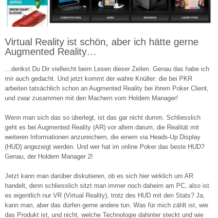
Virtual Reality ist schön, aber ich hätte gerne
Augmented Reality…
…denkst Du Dir vielleicht beim Lesen dieser Zeilen. Genau das habe ich
mir auch gedacht. Und jetzt kommt der wahre Knüller: die bei PKR
arbeiten tatsächlich schon an Augmented Reality bei ihrem Poker Client,
und zwar zusammen mit den Machern vom Holdem Manager!
Wenn man sich das so überlegt, ist das gar nicht dumm. Schliesslich
geht es bei Augmented Reality (AR) vor allem darum, die Realität mit
weiteren Informationen anzureichern, die einem via Heads-Up Display
(HUD) angezeigt werden. Und wer hat im online Poker das beste HUD?
Genau, der Holdem Manager 2!
Jetzt kann man darüber diskutieren, ob es sich hier wirklich um AR
handelt, denn schliesslich sitzt man immer noch daheim am PC, also ist
es eigentlich nur VR (Virtual Reality), trotz des HUD mit den Stats? Ja,
kann man, aber das dürfen gerne andere tun. Was für mich zählt ist, wie
das Produkt ist, und nicht, welche Technologie dahinter steckt und wie